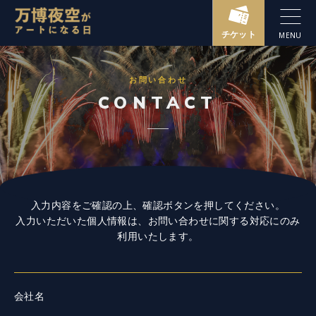
チケット
MENU
万博夜空
お問い合わせ
会場マップ
CONTACT
アクセス
FAQ
お知らせ
入力内容をご確認の上、確認ボタンを押してください。
入力いただいた個人情報は、お問い合わせに関する対応にのみ
お問い合わせ
利用いたします。
会社名